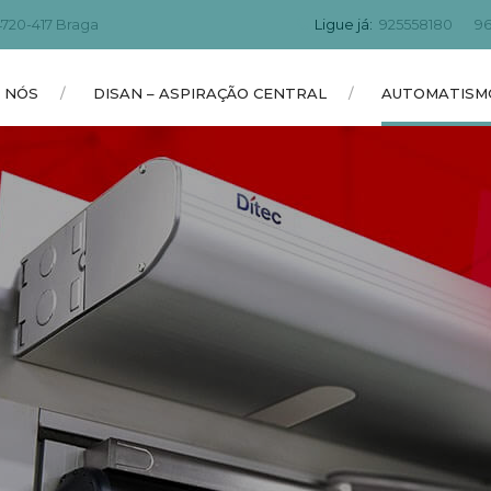
4720-417 Braga
Ligue já:
925558180
9
 NÓS
DISAN – ASPIRAÇÃO CENTRAL
AUTOMATISM