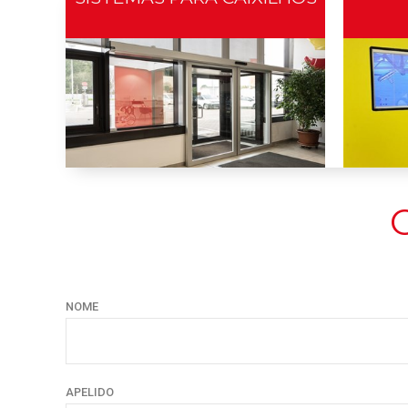
O
NOME
APELIDO