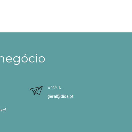
 negócio
EMAIL
geral@dida.pt
vel