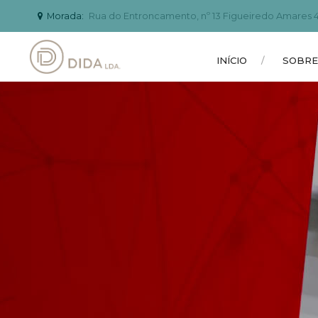
Morada:
Rua do Entroncamento, nº 13 Figueiredo Amares 
INÍCIO
SOBRE