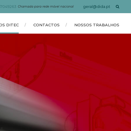
geral@dida.pt
67049263
Chamada para rede móvel nacional
OS DITEC
CONTACTOS
NOSSOS TRABALHOS